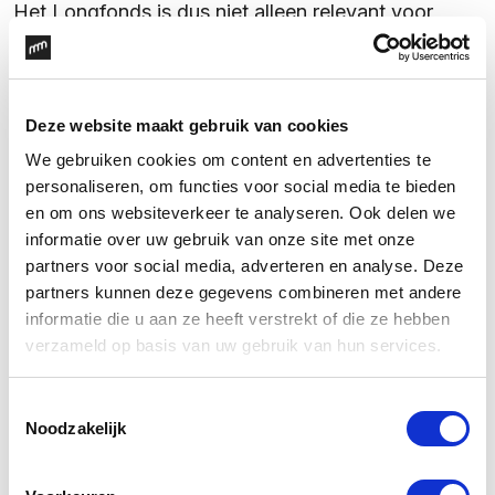
Het Longfonds is dus niet alleen relevant voor
longpatiënten, maar relevant voor ons allemaal.
Een verscherpte positionering
Deze website maakt gebruik van cookies
We gebruiken cookies om content en advertenties te
personaliseren, om functies voor social media te bieden
Met dit inzicht wil het Longfonds zich
en om ons websiteverkeer te analyseren. Ook delen we
transformeren naar de aanjager van een beweging
informatie over uw gebruik van onze site met onze
die zich hier samen voor inzet. Maar wat is dan de
partners voor social media, adverteren en analyse. Deze
merkstrategie? Een mooie opdracht waar ons team
partners kunnen deze gegevens combineren met andere
informatie die u aan ze heeft verstrekt of die ze hebben
zich afgelopen maanden mee bezig heeft
verzameld op basis van uw gebruik van hun services.
gehouden. We hielpen het Longfonds met het
neerzetten van een verscherpte positionering die
Toestemmingsselectie
sturing geeft voor komende jaren. Ook hielpen wij
Noodzakelijk
hen om op kernachtige manier de merkessentie te
vatten en de merkwaarden te bepalen.