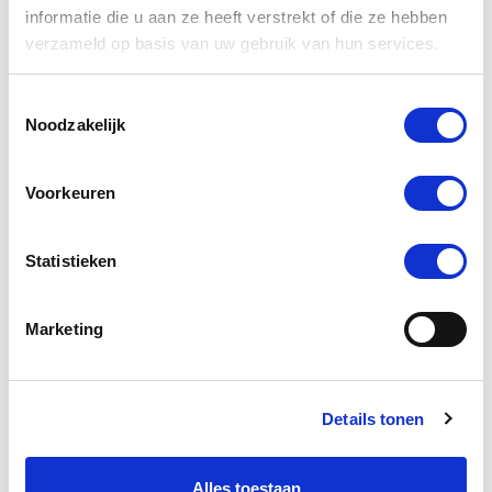
informatie die u aan ze heeft verstrekt of die ze hebben
verzameld op basis van uw gebruik van hun services.
Merkdesign
Toestemmingsselectie
Noodzakelijk
Laat zien wie je
van binnen bent
Voorkeuren
Merkrealisatie
Statistieken
Voer je merk
Marketing
consistent door
Details tonen
Alles toestaan