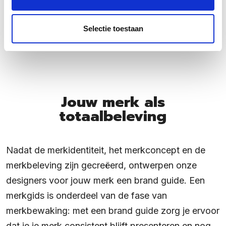
een juiste balans tussen
merkstrategie
,
merkconcept
,
merkdesign
en
merkrealisatie
. Sterke
Selectie toestaan
merken zijn namelijk (net als mensen) in balans.
Jouw merk als
totaalbeleving
Nadat de merkidentiteit, het merkconcept en de
merkbeleving zijn gecreëerd, ontwerpen onze
designers voor jouw merk een brand guide. Een
merkgids is onderdeel van de fase van
merkbewaking: met een brand guide zorg je ervoor
dat je je merk consistent blijft presenteren en nog