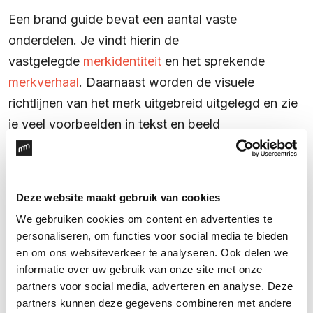
Een brand guide bevat een aantal vaste
onderdelen. Je vindt hierin de
vastgelegde
merkidentiteit
en het sprekende
merkverhaal
. Daarnaast worden de visuele
richtlijnen van het merk uitgebreid uitgelegd en zie
je veel voorbeelden in tekst en beeld
voorbijkomen. Dit zijn onder andere het logo, het
kleurpalet, de typografie, de vormtaal, het beeld en
de fotografie en de
tone of voice
. Al deze
Deze website maakt gebruik van cookies
elementen worden samengevat in de brand guide:
We gebruiken cookies om content en advertenties te
een handig (levend) document voor iedereen die
personaliseren, om functies voor social media te bieden
met je merk gaat werken. Dit document wordt
en om ons websiteverkeer te analyseren. Ook delen we
iedere keer ververst met nieuwe inzichten en
informatie over uw gebruik van onze site met onze
partners voor social media, adverteren en analyse. Deze
nieuwe toevoegingen zodat het altijd up-to-date
partners kunnen deze gegevens combineren met andere
is.