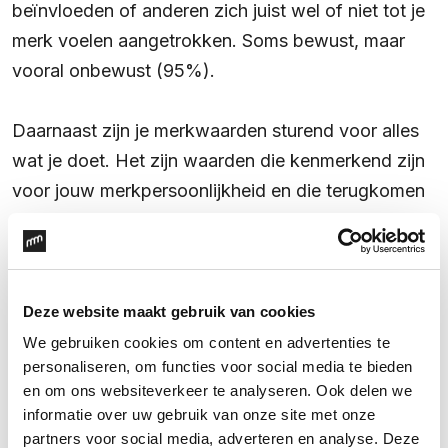
beïnvloeden of anderen zich juist wel of niet tot je
merk voelen aangetrokken. Soms bewust, maar
vooral onbewust (95%).
Daarnaast zijn je merkwaarden sturend voor alles
wat je doet. Het zijn waarden die kenmerkend zijn
voor jouw merkpersoonlijkheid en die terugkomen
in al je handelingen. Merken met duidelijk voelbare
merkwaarden trekken de juiste mensen aan; zowel
interne doelgroepen (medewerkers) als externe
doelgroepen (klanten). Kortom: heldere, eigen
Deze website maakt gebruik van cookies
merkwaarden maken jouw merk waarde(n)vol!
We gebruiken cookies om content en advertenties te
personaliseren, om functies voor social media te bieden
en om ons websiteverkeer te analyseren. Ook delen we
informatie over uw gebruik van onze site met onze
partners voor social media, adverteren en analyse. Deze