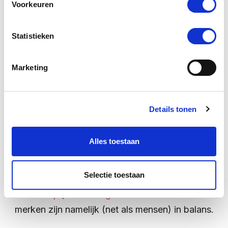
Voorkeuren
Digital design
in onze aanpak: de
Statistieken
‘meaningful brand flow’
Marketing
Wij hebben een methode ontwikkeld om sterke,
betekenisvolle merken te bouwen: merken die een
Details tonen
positieve impact willen maken op hun (in)directe
omgeving en zich bewust zijn van hun verbindende
Alles toestaan
rol voor de samenleving. Wij werken volgens het
‘meaningful brand flow’ principe. Deze gaat uit van
Selectie toestaan
een juiste balans tussen
merkstrategie
,
merkconcept
,
merkdesign
en
merkrealisatie
. Sterke
merken zijn namelijk (net als mensen) in balans.