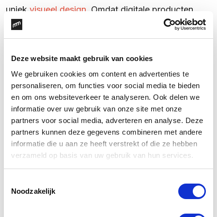
uniek
visueel design
. Omdat digitale producten
echt worden gebruikt is het belangrijk dat de
eindgebruiker centraal staat in de vormgeving van
digitale producten. Alles voor een optimale
Deze website maakt gebruik van cookies
ervaring. Herkenbaarheid en toegankelijkheid zijn
We gebruiken cookies om content en advertenties te
hierbij key. Daarnaast is een digital design nooit
personaliseren, om functies voor social media te bieden
helemaal af, maar altijd in beweging. Het is een
en om ons websiteverkeer te analyseren. Ook delen we
informatie over uw gebruik van onze site met onze
interactief en responsief proces waar je continu
partners voor social media, adverteren en analyse. Deze
aan werkt en bijschaaft. Om zo een consequente
partners kunnen deze gegevens combineren met andere
en naadloos op elkaar afgestemde offline en online
informatie die u aan ze heeft verstrekt of die ze hebben
ervaring te kunnen bieden in een veranderende
verzameld op basis van uw gebruik van hun services.
digitale wereld.
Toestemmingsselectie
Noodzakelijk