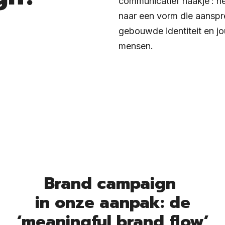
communicatief haakje’: he
naar een vorm die aanspr
gebouwde identiteit en jo
mensen.
Brand campaign
in onze aanpak: de
‘meaningful brand flow’