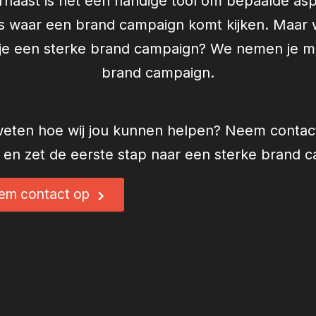
arnaast is het een handige tool om bepaalde as
t is waar een brand campaign komt kijken. Maar wa
 je een sterke brand campaign? We nemen je me
brand campaign.
j weten hoe wij jou kunnen helpen? Neem conta
en zet de eerste stap naar een sterke brand 
em contact op