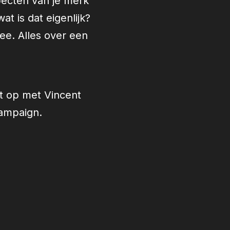
pecten van je merk
t is dat eigenlijk?
e. Alles over een
ct op met
Vincent
campaign.