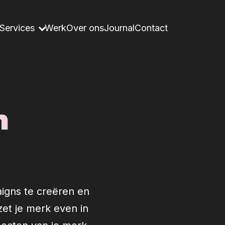
Services
Werk
Over ons
Journal
Contact
n
igns te creëren en
et je merk even in