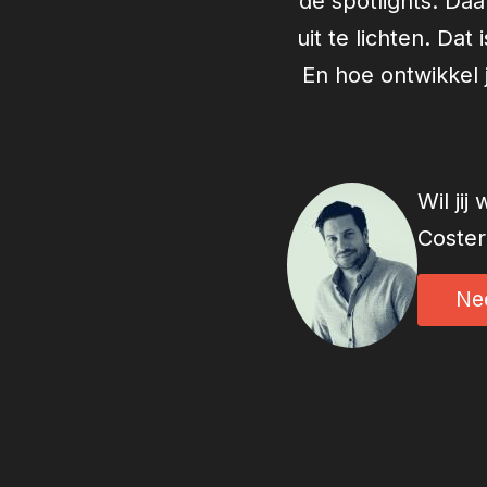
de spotlights. Da
uit te lichten. Da
En hoe ontwikkel
Wil ji
Coster
Ne