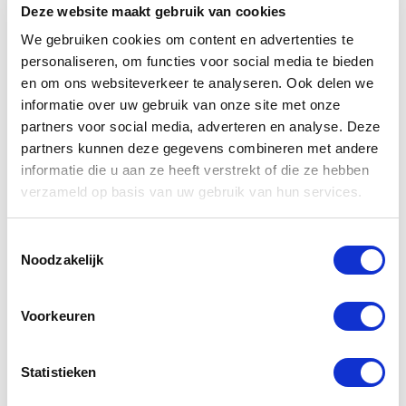
Deze website maakt gebruik van cookies
We gebruiken cookies om content en advertenties te
personaliseren, om functies voor social media te bieden
en om ons websiteverkeer te analyseren. Ook delen we
informatie over uw gebruik van onze site met onze
partners voor social media, adverteren en analyse. Deze
Hoe werkt een
partners kunnen deze gegevens combineren met andere
brand review?
informatie die u aan ze heeft verstrekt of die ze hebben
verzameld op basis van uw gebruik van hun services.
Ongeveer een half jaar nadat we de
merkstrategie
Toestemmingsselectie
Noodzakelijk
hebben opgeleverd kijken we graag samen met jou
naar hoe het ervoor staat, visueel en strategisch
Voorkeuren
gezien. In de review blikken we terug: werpen de
oplossingen die wij hebben bedacht hun vruchten
af? Zijn beoogde resultaten (deels) behaald? Komt
Statistieken
de (visuele) identiteit goed naar voren? Wordt