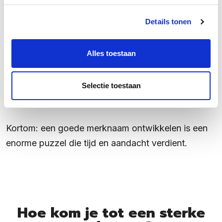
Je huidige imago
De branche waarin je merk zich begeeft
Details tonen
Via welke kanalen je merk te vinden is en hoe
mensen je merk zoeken
Alles toestaan
Functionele zaken, zoals de beschikbaarheid
van URL’s en de uitspraak in het Engels
Selectie toestaan
Juridische zaken
Kortom: een goede merknaam ontwikkelen is een
enorme puzzel die tijd en aandacht verdient.
Hoe kom je tot een sterke