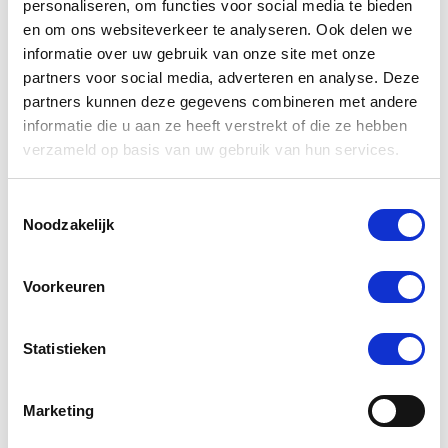
personaliseren, om functies voor social media te bieden
juiste associaties aan de merknaam te koppelen.
en om ons websiteverkeer te analyseren. Ook delen we
informatie over uw gebruik van onze site met onze
partners voor social media, adverteren en analyse. Deze
partners kunnen deze gegevens combineren met andere
informatie die u aan ze heeft verstrekt of die ze hebben
Welke merknaam
verzameld op basis van uw gebruik van hun services.
kies je wanneer?
Toestemmingsselectie
Noodzakelijk
Welke soort naam het beste bij jou merk past, is
afhankelijk van allerlei factoren. Denk hierbij onder
Voorkeuren
andere aan:
Statistieken
De fase waarin jouw merk zich bevindt
Marketing
De merkhistorie