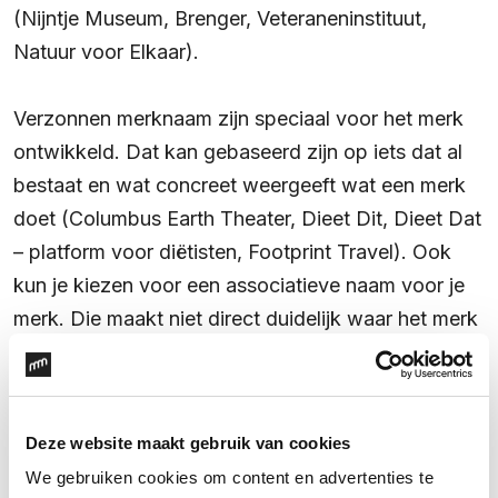
(Nijntje Museum, Brenger, Veteraneninstituut,
Natuur voor Elkaar).
Verzonnen merknaam zijn speciaal voor het merk
ontwikkeld. Dat kan gebaseerd zijn op iets dat al
bestaat en wat concreet weergeeft wat een merk
doet (Columbus Earth Theater, Dieet Dit, Dieet Dat
– platform voor diëtisten, Footprint Travel). Ook
kun je kiezen voor een associatieve naam voor je
merk. Die maakt niet direct duidelijk waar het merk
voor staat, maar bevat wel een klank, energie of
emotie die past bij het karakter van het merk
(Linehub, Nuna, M, Toon). Bij deze laatste groep is
Deze website maakt gebruik van cookies
het nog belangrijker om het merk in beleving vanaf
We gebruiken cookies om content en advertenties te
de introductie van de naam sterk te laden en de