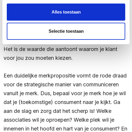
Een sterke merkpropositie bevat een merkbelofte
Alles toestaan
richting je consument. Welke waarde voegt jouw
merk, product of dienst toe aan het leven van je
klant? Vaak gaat het om een emotionele waarde
Selectie toestaan
die een probleem oplost of een behoefte vervult.
Het is de waarde die aantoont waarom je klant
voor jou zou moeten kiezen.
Een duidelijke merkpropositie vormt de rode draad
voor de strategische manier van communiceren
vanuit je merk. Dus, bepaal voor je merk hoe je wil
dat je (toekomstige) consument naar je kijkt. Ga
aan de slag en zorg dat het scherp is! Welke
associaties wil je oproepen? Welke plek wil je
innemen in het hoofd en hart van je consument? En