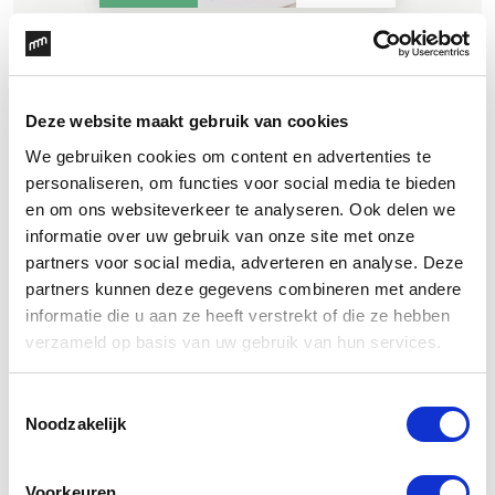
Deze website maakt gebruik van cookies
We gebruiken cookies om content en advertenties te
personaliseren, om functies voor social media te bieden
en om ons websiteverkeer te analyseren. Ook delen we
informatie over uw gebruik van onze site met onze
partners voor social media, adverteren en analyse. Deze
partners kunnen deze gegevens combineren met andere
informatie die u aan ze heeft verstrekt of die ze hebben
verzameld op basis van uw gebruik van hun services.
Van website
tot verpakking
Toestemmingsselectie
Noodzakelijk
De nieuwe energie is voelbaar in het hele merk.
Van website tot verpakkingsmateriaal en van
Voorkeuren