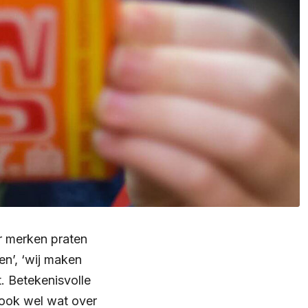
r merken praten
en’, ‘wij maken
t. Betekenisvolle
 ook wel wat over