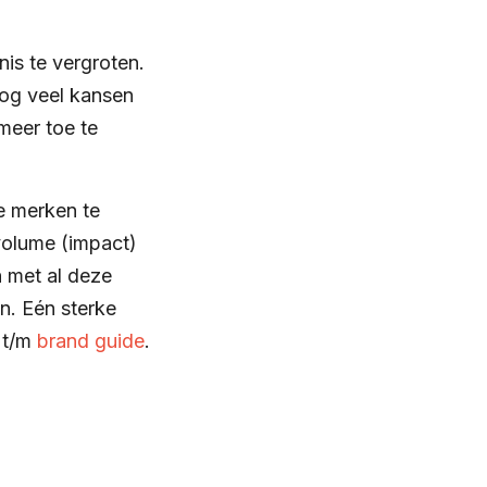
is te vergroten.
nog veel kansen
 meer toe te
e merken te
volume (impact)
n met al deze
n. Eén sterke
t/m
brand guide
.