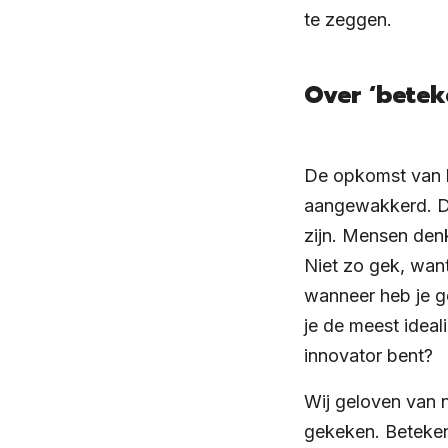
te zeggen.
Over ‘betek
De opkomst van b
aangewakkerd. De
zijn. Mensen denk
Niet zo gek, want
wanneer heb je g
je de meest ideal
innovator bent?
Wij geloven van n
gekeken. Betekeni