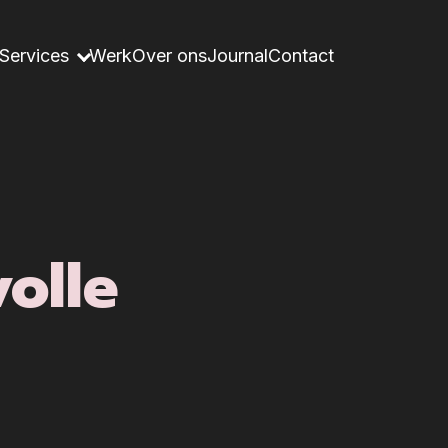
Services
Werk
Over ons
Journal
Contact
olle