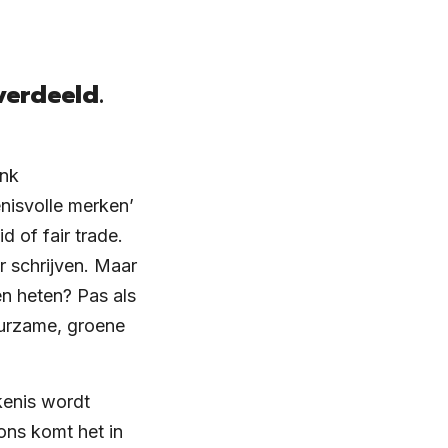
verdeeld.
ink
nisvolle merken’
 of fair trade.
r schrijven. Maar
n heten? Pas als
uurzame, groene
kenis wordt
ons komt het in