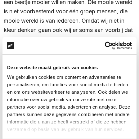
een beetje mooier willen maken.
Die mooie wereld
is niet voorbestemd voor één groep mensen, die
mooie wereld is van iedereen.
Omdat wij niet in
kleur denken gaan ook wij er soms aan voorbij dat
racisme nog bestaat. Dat is niet goed. Racisme
bestaat, mensen hebben pijn en dat moet
veranderen.
Deze website maakt gebruik van cookies
Daarom zullen wij onszelf blijven verdiepen in het
We gebruiken cookies om content en advertenties te
personaliseren, om functies voor social media te bieden
onderwerp, met elkaar het gesprek aan gaan en
en om ons websiteverkeer te analyseren. Ook delen we
actief nadenken over wat wij zelf kunnen doen om
informatie over uw gebruik van onze site met onze
racisme tegen te gaan.
Ook zullen wij in onze
partners voor social media, adverteren en analyse. Deze
missie om merken en organisaties te inspireren om
partners kunnen deze gegevens combineren met andere
informatie die u aan ze heeft verstrekt of die ze hebben
het beter te doen, dit niet alleen vanuit duurzaam
verzameld op basis van uw gebruik van hun services.
of maatschappelijk perspectief doen. Maar vanaf