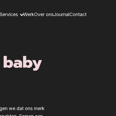
Services
Werk
Over ons
Journal
Contact
l baby
rgen we dat ons merk