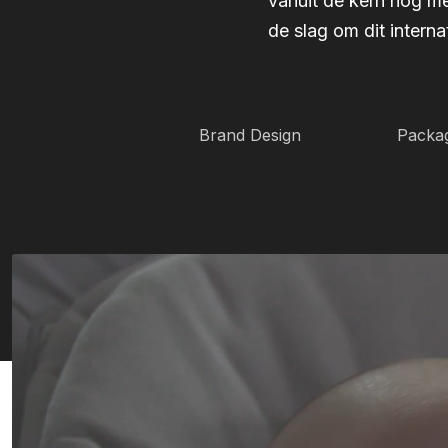
vanuit de kern nog m
de slag om dit interna
Brand Design
Packag