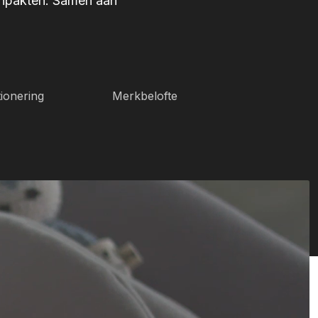
anpakten. Samen aan
ionering
Merkbelofte