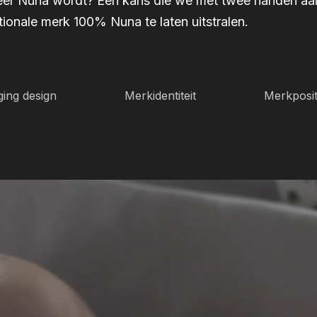
eer Nuna wordt? Een kans die we met twee handen a
tionale merk 100% Nuna te laten uitstralen.
ing design
Merkidentiteit
Merkposit