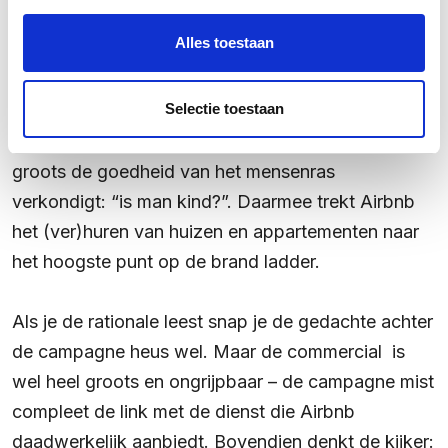
bijbehorende commercial
. In het filmpje zien
Alles toestaan
we een baby’tje, in zijn nieuwsgierigheid en
onschuld de aankomende generatie
Selectie toestaan
representerend, dat in slow motion richting
een raam loopt. We horen een vrouwenstem die
groots de goedheid van het mensenras
verkondigt: “is man kind?”. Daarmee trekt Airbnb
het (ver)huren van huizen en appartementen naar
het hoogste punt op de brand ladder.
Als je de rationale leest snap je de gedachte achter
de campagne heus wel. Maar de commercial is
wel heel groots en ongrijpbaar – de campagne mist
compleet de link met de dienst die Airbnb
daadwerkelijk aanbiedt. Bovendien denkt de kijker: