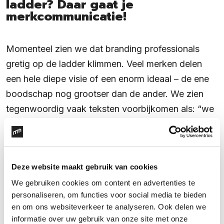
ladder? Daar gaat je
merkcommunicatie!
Momenteel zien we dat branding professionals
gretig op de ladder klimmen. Veel merken delen
een hele diepe visie of een enorm ideaal – de ene
boodschap nog grootser dan de ander. We zien
tegenwoordig vaak teksten voorbijkomen als: “we
believe in the power of giving”, “let’s change the
world together” en “join our movement”. Sommige
mensen klimmen zó hoog op de ladder dat ze de
Deze website maakt gebruik van cookies
verbinding kwijtraken met wat ze daadwerkelijk
We gebruiken cookies om content en advertenties te
aanbieden (hun product). De afbeelding hierboven
personaliseren, om functies voor social media te bieden
illustreert dit; we weten allemaal dat een zak chips
en om ons websiteverkeer te analyseren. Ook delen we
(hoe lekker hij ook is) écht geen significante
informatie over uw gebruik van onze site met onze