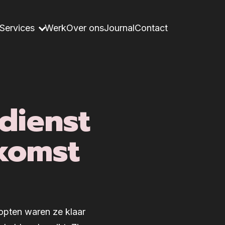
Services
Werk
Over ons
Journal
Contact
dienst
ekomst
lopten waren ze klaar