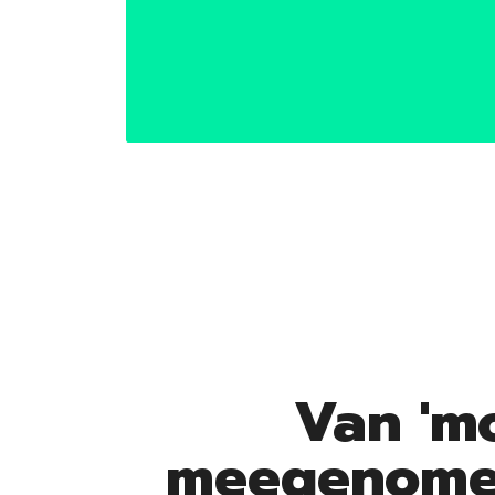
Van 'm
meegenomen