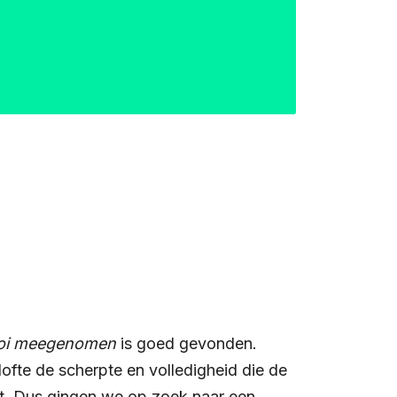
oi meegenomen
is goed gevonden.
lofte de scherpte en volledigheid die de
t. Dus gingen we op zoek naar een