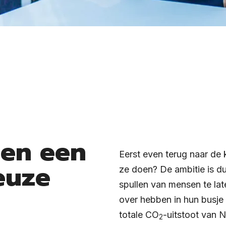
een een
Eerst even terug naar de
euze
ze doen? De ambitie is du
spullen van mensen te lat
over hebben in hun busje 
totale CO
-uitstoot van N
2