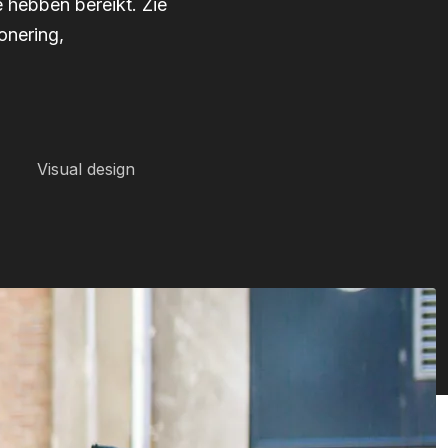
 hebben bereikt. Zie
onering,
Visual design