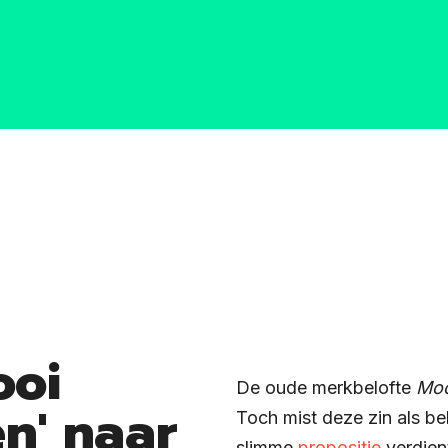
ooi
De oude merkbelofte
Mo
' naar
Toch mist deze zin als be
slimme
propositie
verdien