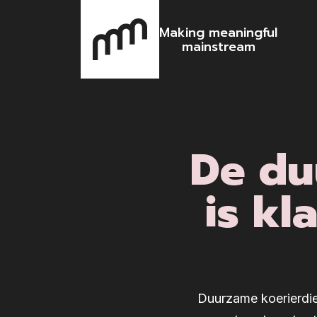
Making meaningful
mainstream
De du
is kl
Duurzame koerierdi